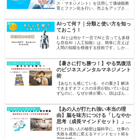
ス・マネジメント）を活用して価値観教
育とファン化を行い、売上をアップさせ
る方法について解説します。30代から40
代のサラリーマンや自営業者に向けて、
具体的なアクションプランを提供しま
AIって何？｜分類と使い方を知っ
AI
す。DRMとは何か？ダ...
ておこう！
1. AIとは何か？一言でAIと言っても多様
な存在AI（人工知能）は、簡単に言えば
人間の知能を模倣する技術です。しか
し、AIと一言で言っても、その種類や能
力には大きな違いがあります。例えば、
特定のタスクに特化した「特化型
【暑さに打ち勝つ！】やる気復活
ビジネスメンタルマネジメント
AI（ANI）」と、...
のビジネスメンタルマネジメント
術
【あなたも感じている、その重さ】解決
できますオフィスの冷房が効いているは
ずなのに、なぜか体が重い。頭はぼんや
りして、今日も一日「やる気スイッチ」
が入らない・・・・。そんな経験、この
夏だけでも何度もされていませんか？朝
【あの人が打たれ強い本当の理
ビジネスメンタルマネジメント
起きた瞬間から「今日も暑...
由】脳を味方につける「しなやか
思考（成長マインドセット）」の
秘密
打たれ強い人の秘密は脳科学に。仕事の
失敗を成長に変えるマインドセット術を
30代女性へ。