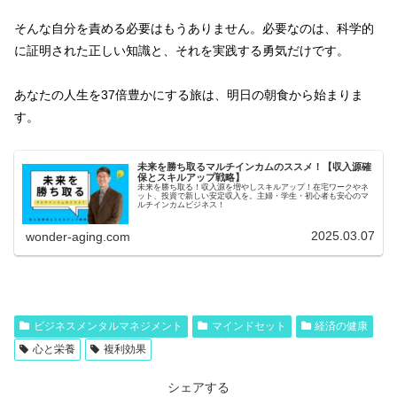
そんな自分を責める必要はもうありません。必要なのは、科学的
に証明された正しい知識と、それを実践する勇気だけです。
あなたの人生を37倍豊かにする旅は、明日の朝食から始まりま
す。
未来を勝ち取るマルチインカムのススメ！【収入源確
保とスキルアップ戦略】
未来を勝ち取る！収入源を増やしスキルアップ！在宅ワークやネ
ット、投資で新しい安定収入を。主婦・学生・初心者も安心のマ
ルチインカムビジネス！
2025.03.07
wonder-aging.com
ビジネスメンタルマネジメント
マインドセット
経済の健康
心と栄養
複利効果
シェアする