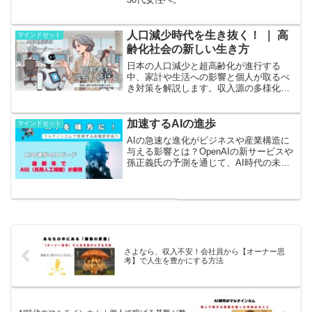
人口減少時代を生き抜く！ ｜ 高
マインドセット
齢化社会の新しい生き方
日本の人口減少と超高齢化が進行する
中、家計や生活への影響と個人が取るべ
き対策を解説します。収入源の多様化や
健康管理の重要性を考察し、変化を恐れ
ず未来を楽しむための方法を提案しま
す。
加速するAIの進歩
マインドセット
AIの急速な進化がビジネスや産業構造に
与える影響とは？OpenAIの新サービスや
孫正義氏の予測を通じて、AI時代の未来
予想と副業・マルチインカムの可能性を
探る。
さよなら、収入不安！会社員から【オーナー思
考】で人生を豊かにする方法