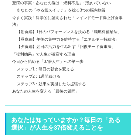
驚愕の事実：あなたの脳は「燃料不足」で動いていない
あなたの「やる気スイッチ」を操る3つの脳内物質
今すぐ実践！科学的に証明された「マインドモード爆上げ食事
法」
【朝食編】1日のパフォーマンスを決める「脳燃料補給法」
【昼食編】午後の集中力を維持する「エネルギー持続法」
【夕食編】翌日の活力を生み出す「回復モード食事法」
「複利効果」で人生が激変する理由
今日から始める「37倍人生」への第一歩
ステップ1：明日の朝食を変える
ステップ2：1週間続ける
ステップ3：効果を実感したら拡張する
あなたの人生を変える「最後の質問」
あなたは知っていますか？毎日の「ある
選択」が人生を37倍変えることを