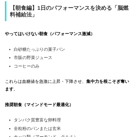
【朝食編】1日のパフォーマンスを決める「脳燃
料補給法」
やってはいけない朝食（パフォーマンス激減）
白砂糖たっぷりの菓子パン
市販の野菜ジュース
コーヒーのみ
これらは血糖値を急激に上昇・下降させ、
集中力を根こそぎ奪い
ます
。
推奨朝食（マインドモード最適化）
タンパク質豊富な卵料理
全粒粉のパンまたは玄米
ナッツ類（アーモンド、クルミ）