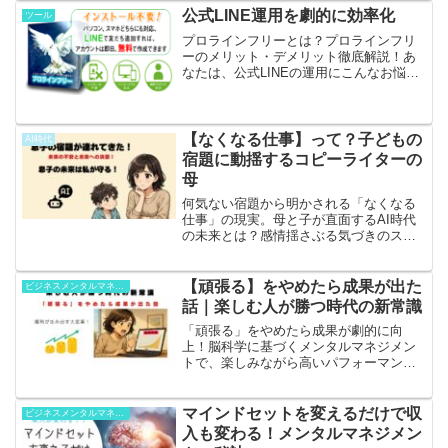
公式LINE運用を劇的に効率化
ツール
プロラインフリーとは？プロラインフリ
ーのメリット・デメリット徹底解説！あ
なたは、公式LINEの運用にこんなお悩み
を抱えていませんか？複雑な機能で使い
こなせない費用が高額で手が出せない分
析機能が弱く効果測定が難しい予約や決
済など多機能なツー...
【なくなる仕事】って？子どもの
AI時代
宿題に動揺するコピーライターの
母
何気ない宿題から明かされる「なくなる
仕事」の現実。母と子が直面するAI時代
の未来とは？感情揺さぶる気づきのスト
ーリーマンガ。
【頑張る】をやめたら成果が出た
ビジネスメンタルマネジメント
話｜楽しむ人が勝つ時代の新常識
「頑張る」をやめたら成果が劇的に向
上！脳科学に基づくメンタルマネジメン
トで、楽しみながら高いパフォーマンス
を発揮する方法を解説。成功者が実践す
る「楽しむ技術」と複利効果で人生を豊
かにする秘訣をお伝えします。
マインドセットを変えるだけで収
ビジネスメンタルマネジメント
入も変わる！メンタルマネジメン