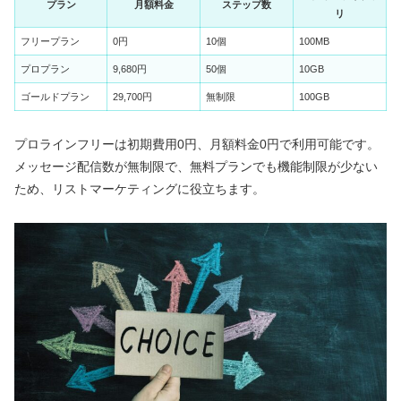
プラン
月額料金
ステップ数
リ
フリープラン
0円
10個
100MB
プロプラン
9,680円
50個
10GB
ゴールドプラン
29,700円
無制限
100GB
プロラインフリーは初期費用0円、月額料金0円で利用可能です。
メッセージ配信数が無制限で、無料プランでも機能制限が少ない
ため、リストマーケティングに役立ちます。